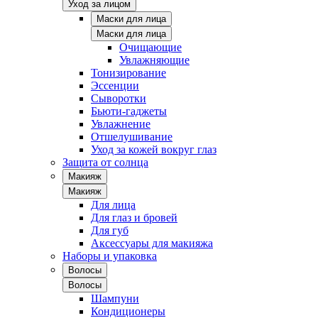
Уход за лицом
Маски для лица
Маски для лица
Очищающие
Увлажняющие
Тонизирование
Эссенции
Сыворотки
Бьюти-гаджеты
Увлажнение
Отшелушивание
Уход за кожей вокруг глаз
Защита от солнца
Макияж
Макияж
Для лица
Для глаз и бровей
Для губ
Аксессуары для макияжа
Наборы и упаковка
Волосы
Волосы
Шампуни
Кондиционеры