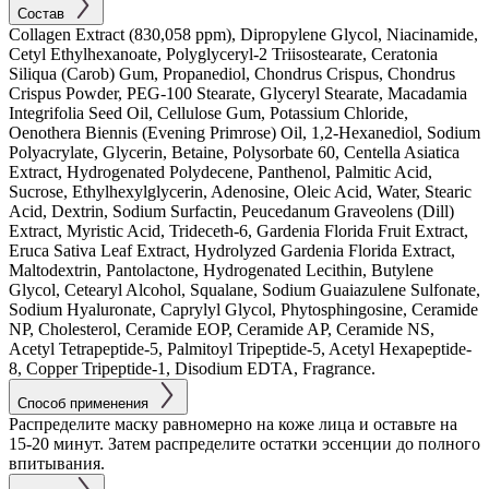
Состав
Collagen Extract (830,058 ppm), Dipropylene Glycol, Niacinamide,
Cetyl Ethylhexanoate, Polyglyceryl-2 Triisostearate, Ceratonia
Siliqua (Carob) Gum, Propanediol, Chondrus Crispus, Chondrus
Crispus Powder, PEG-100 Stearate, Glyceryl Stearate, Macadamia
Integrifolia Seed Oil, Cellulose Gum, Potassium Chloride,
Oenothera Biennis (Evening Primrose) Oil, 1,2-Hexanediol, Sodium
Polyacrylate, Glycerin, Betaine, Polysorbate 60, Centella Asiatica
Extract, Hydrogenated Polydecene, Panthenol, Palmitic Acid,
Sucrose, Ethylhexylglycerin, Adenosine, Oleic Acid, Water, Stearic
Acid, Dextrin, Sodium Surfactin, Peucedanum Graveolens (Dill)
Extract, Myristic Acid, Trideceth-6, Gardenia Florida Fruit Extract,
Eruca Sativa Leaf Extract, Hydrolyzed Gardenia Florida Extract,
Maltodextrin, Pantolactone, Hydrogenated Lecithin, Butylene
Glycol, Cetearyl Alcohol, Squalane, Sodium Guaiazulene Sulfonate,
Sodium Hyaluronate, Caprylyl Glycol, Phytosphingosine, Ceramide
NP, Cholesterol, Ceramide EOP, Ceramide AP, Ceramide NS,
Acetyl Tetrapeptide-5, Palmitoyl Tripeptide-5, Acetyl Hexapeptide-
8, Copper Tripeptide-1, Disodium EDTA, Fragrance.
Способ применения
Распределите маску равномерно на коже лица и оставьте на
15-20 минут. Затем распределите остатки эссенции до полного
впитывания.