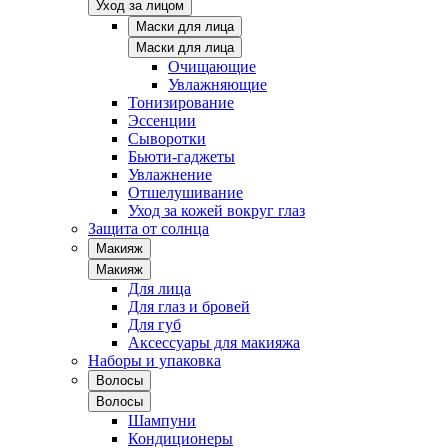
Уход за лицом
Маски для лица
Маски для лица
Очищающие
Увлажняющие
Тонизирование
Эссенции
Сыворотки
Бьюти-гаджеты
Увлажнение
Отшелушивание
Уход за кожей вокруг глаз
Защита от солнца
Макияж
Макияж
Для лица
Для глаз и бровей
Для губ
Аксессуары для макияжа
Наборы и упаковка
Волосы
Волосы
Шампуни
Кондиционеры