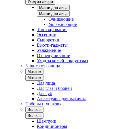
Уход за лицом
Маски для лица
Маски для лица
Очищающие
Увлажняющие
Тонизирование
Эссенции
Сыворотки
Бьюти-гаджеты
Увлажнение
Отшелушивание
Уход за кожей вокруг глаз
Защита от солнца
Макияж
Макияж
Для лица
Для глаз и бровей
Для губ
Аксессуары для макияжа
Наборы и упаковка
Волосы
Волосы
Шампуни
Кондиционеры