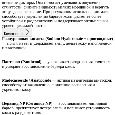
внешние факторы. Она помогает уменьшить ощущение
стянутости, снизить видимость мелких морщинок и вернуть
лицу здоровое сияние. При регулярном использовании маска
способствует укреплению барьера кожи, делает её более
устойчивой к раздражителям и поддерживает оптимальный
уровень увлажнённости.
Компоненты
Гиалуроновая кислота (Sodium Hyaluronate + производные)
— притягивает и удерживает влагу, делает кожу наполненной
и эластичной.
Пантенол (Panthenol)
— успокаивает раздражения, смягчает
и ускоряет восстановление барьера кожи.
Madecassoside / Asiaticoside
— активы из центеллы азиатской,
способствуют заживлению, снижению воспаления и
укрепляют кожу.
Церамид NP (Ceramide NP)
— восстанавливает липидный
барьер, препятствует потере влаги и повышает устойчивость
кожи к раздражителям.