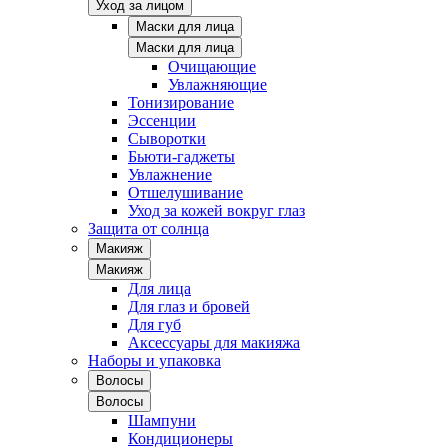
Уход за лицом
Маски для лица
Маски для лица
Очищающие
Увлажняющие
Тонизирование
Эссенции
Сыворотки
Бьюти-гаджеты
Увлажнение
Отшелушивание
Уход за кожей вокруг глаз
Защита от солнца
Макияж
Макияж
Для лица
Для глаз и бровей
Для губ
Аксессуары для макияжа
Наборы и упаковка
Волосы
Волосы
Шампуни
Кондиционеры