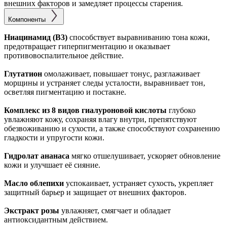
внешних факторов и замедляет процессы старения.
Компоненты
Ниацинамид (В3)
способствует выравниванию тона кожи,
предотвращает гиперпигментацию и оказывает
противовоспалительное действие.
Глутатион
омолаживает, повышает тонус, разглаживает
морщины и устраняет следы усталости, выравнивает тон,
осветляя пигментацию и постакне.
Комплекс из 8 видов гиалуроновой кислоты
глубоко
увлажняют кожу, сохраняя влагу внутри, препятствуют
обезвоживанию и сухости, а также способствуют сохранению
гладкости и упругости кожи.
Гидролат ананаса
мягко отшелушивает, ускоряет обновление
кожи и улучшает её сияние.
Масло облепихи
успокаивает, устраняет сухость, укрепляет
защитный барьер и защищает от внешних факторов.
Экстракт розы
увлажняет, смягчает и обладает
антиоксидантным действием.