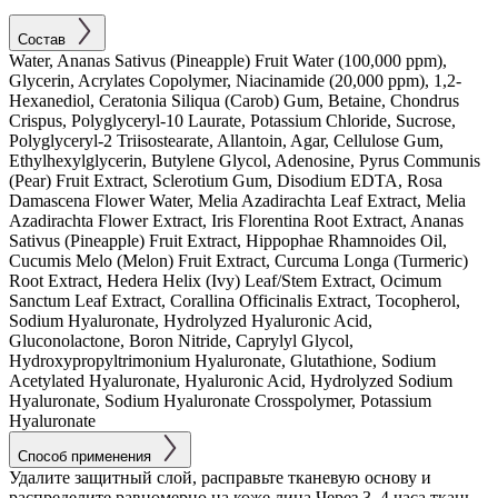
Состав
Water, Ananas Sativus (Pineapple) Fruit Water (100,000 ppm),
Glycerin, Acrylates Copolymer, Niacinamide (20,000 ppm), 1,2-
Hexanediol, Ceratonia Siliqua (Carob) Gum, Betaine, Chondrus
Crispus, Polyglyceryl-10 Laurate, Potassium Chloride, Sucrose,
Polyglyceryl-2 Triisostearate, Allantoin, Agar, Cellulose Gum,
Ethylhexylglycerin, Butylene Glycol, Adenosine, Pyrus Communis
(Pear) Fruit Extract, Sclerotium Gum, Disodium EDTA, Rosa
Damascena Flower Water, Melia Azadirachta Leaf Extract, Melia
Azadirachta Flower Extract, Iris Florentina Root Extract, Ananas
Sativus (Pineapple) Fruit Extract, Hippophae Rhamnoides Oil,
Cucumis Melo (Melon) Fruit Extract, Curcuma Longa (Turmeric)
Root Extract, Hedera Helix (Ivy) Leaf/Stem Extract, Ocimum
Sanctum Leaf Extract, Corallina Officinalis Extract, Tocopherol,
Sodium Hyaluronate, Hydrolyzed Hyaluronic Acid,
Gluconolactone, Boron Nitride, Caprylyl Glycol,
Hydroxypropyltrimonium Hyaluronate, Glutathione, Sodium
Acetylated Hyaluronate, Hyaluronic Acid, Hydrolyzed Sodium
Hyaluronate, Sodium Hyaluronate Crosspolymer, Potassium
Hyaluronate
Способ применения
Удалите защитный слой, расправьте тканевую основу и
распределите равномерно на коже лица.Через 3–4 часа ткань