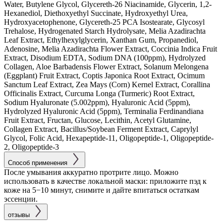
Water, Butylene Glycol, Glycereth-26 Niacinamide, Glycerin, 1,2-
Hexanediol, Diethoxyethyl Succinate, Hydroxyethyl Urea,
Hydroxyacetophenone, Glycereth-25 PCA Isostearate, Glycosyl
Trehalose, Hydrogenated Starch Hydrolysate, Melia Azadirachta
Leaf Extract, Ethylhexylglycerin, Xanthan Gum, Propanediol,
Adenosine, Melia Azadirachta Flower Extract, Coccinia Indica Fruit
Extract, Disodium EDTA, Sodium DNA (100ppm), Hydrolyzed
Collagen, Aloe Barbadensis Flower Extract, Solanum Melongena
(Eggplant) Fruit Extract, Coptis Japonica Root Extract, Ocimum
Sanctum Leaf Extract, Zea Mays (Corn) Kernel Extract, Corallina
Officinalis Extract, Curcuma Longa (Turmeric) Root Extract,
Sodium Hyaluronate (5.002ppm), Hyaluronic Acid (5ppm),
Hydrolyzed Hyaluronic Acid (5ppm), Terminalia Ferdinandiana
Fruit Extract, Fructan, Glucose, Lecithin, Acetyl Glutamine,
Collagen Extract, Bacillus/Soybean Ferment Extract, Caprylyl
Glycol, Folic Acid, Hexapeptide-11, Oligopeptide-1, Oligopeptide-
2, Oligopeptide-3
Способ применения
После умывания аккуратно протрите лицо. Можно
использовать в качестве локальной маски: приложите пэд к
коже на 5−10 минут, снимите и дайте впитаться остаткам
эссенции.
отзывы