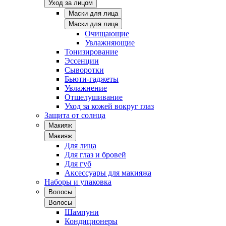
Уход за лицом
Маски для лица
Маски для лица
Очищающие
Увлажняющие
Тонизирование
Эссенции
Сыворотки
Бьюти-гаджеты
Увлажнение
Отшелушивание
Уход за кожей вокруг глаз
Защита от солнца
Макияж
Макияж
Для лица
Для глаз и бровей
Для губ
Аксессуары для макияжа
Наборы и упаковка
Волосы
Волосы
Шампуни
Кондиционеры