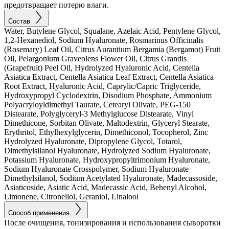
предотвращает потерю влаги.
Состав
Water, Butylene Glycol, Squalane, Azelaic Acid, Pentylene Glycol,
1,2-Hexanediol, Sodium Hyaluronate, Rosmarinus Officinalis
(Rosemary) Leaf Oil, Citrus Aurantium Bergamia (Bergamot) Fruit
Oil, Pelargonium Graveolens Flower Oil, Citrus Grandis
(Grapefruit) Peel Oil, Hydrolyzed Hyaluronic Acid, Centella
Asiatica Extract, Centella Asiatica Leaf Extract, Centella Asiatica
Root Extract, Hyaluronic Acid, Caprylic/Capric Triglyceride,
Hydroxypropyl Cyclodextrin, Disodium Phosphate, Ammonium
Polyacryloyldimethyl Taurate, Cetearyl Olivate, PEG-150
Distearate, Polyglyceryl-3 Methylglucose Distearate, Vinyl
Dimethicone, Sorbitan Olivate, Maltodextrin, Glyceryl Stearate,
Erythritol, Ethylhexylglycerin, Dimethiconol, Tocopherol, Zinc
Hydrolyzed Hyaluronate, Dipropylene Glycol, Totarol,
Dimethylsilanol Hyaluronate, Hydrolyzed Sodium Hyaluronate,
Potassium Hyaluronate, Hydroxypropyltrimonium Hyaluronate,
Sodium Hyaluronate Crosspolymer, Sodium Hyaluronate
Dimethylsilanol, Sodium Acetylated Hyaluronate, Madecassoside,
Asiaticoside, Asiatic Acid, Madecassic Acid, Behenyl Alcohol,
Limonene, Citronellol, Geraniol, Linalool
Способ применения
После очищения, тонизирования и использования сыворотки