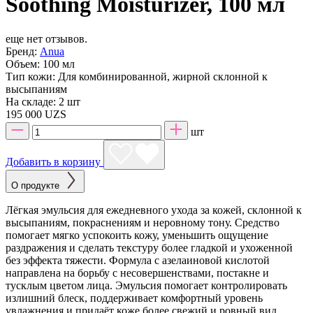
Soothing Moisturizer, 100 мл
еще нет отзывов.
Бренд:
Anua
Объем:
100 мл
Тип кожи:
Для комбинированной, жирной склонной к
высыпаниям
На складе:
2 шт
195 000 UZS
шт
Добавить в корзину
О продукте
Лёгкая эмульсия для ежедневного ухода за кожей, склонной к
высыпаниям, покраснениям и неровному тону. Средство
помогает мягко успокоить кожу, уменьшить ощущение
раздражения и сделать текстуру более гладкой и ухоженной
без эффекта тяжести. Формула с азелаиновой кислотой
направлена на борьбу с несовершенствами, постакне и
тусклым цветом лица. Эмульсия помогает контролировать
излишний блеск, поддерживает комфортный уровень
увлажнения и придаёт коже более свежий и ровный вид.