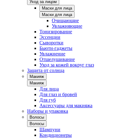
Уход за лицом
Маски для лица
Маски для лица
Очищающие
Увлажняющие
Тонизирование
Эссенции
Сыворотки
Бьюти-гаджеты
Увлажнение
Отшелушивание
Уход за кожей вокруг глаз
Защита от солнца
Макияж
Макияж
Для лица
Для глаз и бровей
Для губ
Аксессуары для макияжа
Наборы и упаковка
Волосы
Волосы
Шампуни
Кондиционеры