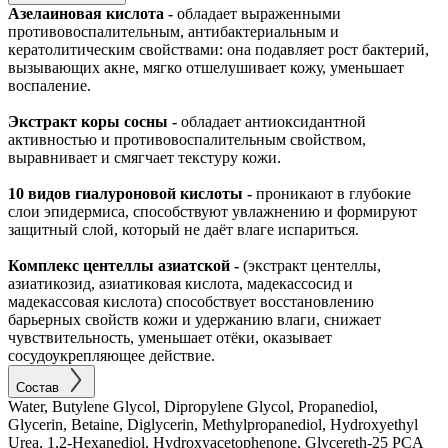
Азелаиновая кислота -
обладает выраженными
противовоспалительным, антибактериальным и
кератолитическим свойствами: она подавляет рост бактерий,
вызывающих акне, мягко отшелушивает кожу, уменьшает
воспаление.
Экстракт коры сосны -
обладает антиоксидантной
активностью и противовоспалительным свойством,
выравнивает и смягчает текстуру кожи.
10 видов гиалуроновой кислоты -
проникают в глубокие
слои эпидермиса, способствуют увлажнению и формируют
защитный слой, который не даёт влаге испариться.
Комплекс центеллы азиатской -
(экстракт центеллы,
азиатикозид, азиатиковая кислота, мадекассосид и
мадекассовая кислота) способствует восстановлению
барьерных свойств кожи и удержанию влаги, снижает
чувствительность, уменьшает отёки, оказывает
сосудоукрепляющее действие.
Состав
Water, Butylene Glycol, Dipropylene Glycol, Propanediol,
Glycerin, Betaine, Diglycerin, Methylpropanediol, Hydroxyethyl
Urea, 1,2-Hexanediol, Hydroxyacetophenone, Glycereth-25 PCA