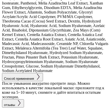
Isostearate, Panthenol, Melia Azadirachta Leaf Extract, Xanthan
Gum, Ethylhexylglycerin, Disodium EDTA, Melia Azadirachta
Flower Extract, Allantoin, Sodium Polyacrylate, Glyceryl
Acrylate/Acrylic Acid Copolymer, PVM/MA Copolymer,
Theobroma Cacao (Cocoa) Seed Extract, Dextrin, Hydrolyzed
Hyaluronic Acid, Hyaluronic Acid, Sodium Hyaluronate, Azelaic
Acid, Bisabolol, Dipotassium Glycyrrhizate, Zea Mays (Corn)
Kernel Extract, Centella Asiatica Extract, Centella Asiatica Leaf
Extract, Centella Asiatica Root Extract, Asiatic Acid, Asiaticoside,
Madecassic Acid, Madecassoside, Ceramide NP, Chlorella Vulgaris
Extract, Melaleuca Alternifolia (Tea Tree) Leaf Water, Squalane,
Dimethylsilanol Hyaluronate, Hydrolyzed Sodium Hyaluronate,
Fructan, Pinus Pinaster Bark Extract, Potassium Hyaluronate,
Hydroxypropyltrimonium Hyaluronate, Sodium Hyaluronate
Crosspolymer, Glucose, Sodium Hyaluronate Dimethylsilanol,
Sodium Acetylated Hyaluronate
Способ применения
После умывания аккуратно протрите лицо. Можно
использовать в качестве локальной маски: приложите пэд к
коже на 5−10 минут, снимите и дайте впитаться остаткам
эссенции.
отзывы