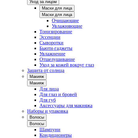
Уход за лицом
Маски для лица
Маски для лица
Очищающие
Увлажняющие
Тонизирование
Эссенции
Сыворотки
Бьюти-гаджеты
Увлажнение
Отшелушивание
Уход за кожей вокруг глаз
Защита от солнца
Макияж
Макияж
Для лица
Для глаз и бровей
Для губ
Аксессуары для макияжа
Наборы и упаковка
Волосы
Волосы
Шампуни
Кондиционеры