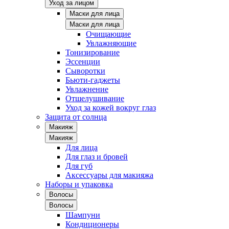
Уход за лицом
Маски для лица
Маски для лица
Очищающие
Увлажняющие
Тонизирование
Эссенции
Сыворотки
Бьюти-гаджеты
Увлажнение
Отшелушивание
Уход за кожей вокруг глаз
Защита от солнца
Макияж
Макияж
Для лица
Для глаз и бровей
Для губ
Аксессуары для макияжа
Наборы и упаковка
Волосы
Волосы
Шампуни
Кондиционеры