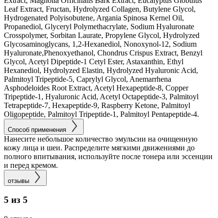
Extract, Magnolia Officinalis Bark Extract, Eucalyptus Globulus
Leaf Extract, Fructan, Hydrolyzed Collagen, Butylene Glycol,
Hydrogenated Polyisobutene, Argania Spinosa Kernel Oil,
Propanediol, Glyceryl Polymethacrylate, Sodium Hyaluronate
Crosspolymer, Sorbitan Laurate, Propylene Glycol, Hydrolyzed
Glycosaminoglycans, 1,2-Hexanediol, Nonoxynol-12, Sodium
Hyaluronate,Phenoxyethanol, Chondrus Crispus Extract, Benzyl
Glycol, Acetyl Dipeptide-1 Cetyl Ester, Astaxanthin, Ethyl
Hexanediol, Hydrolyzed Elastin, Hydrolyzed Hyaluronic Acid,
Palmitoyl Tripeptide-5, Caprylyl Glycol, Anemarrhena
Asphodeloides Root Extract, Acetyl Hexapeptide-8, Copper
Tripeptide-1, Hyaluronic Acid, Acetyl Octapeptide-3, Palmitoyl
Tetrapeptide-7, Hexapeptide-9, Raspberry Ketone, Palmitoyl
Oligopeptide, Palmitoyl Tripeptide-1, Palmitoyl Pentapeptide-4.
Способ применения
Нанесите небольшое количество эмульсии на очищенную
кожу лица и шеи. Распределите мягкими движениями до
полного впитывания, используйте после тонера или эссенции
и перед кремом.
отзывы
5 из 5