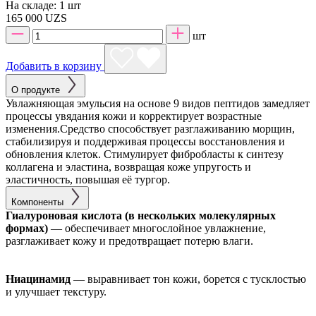
На складе:
1 шт
165 000 UZS
шт
Добавить в корзину
О продукте
Увлажняющая эмульсия на основе 9 видов пептидов замедляет
процессы увядания кожи и корректирует возрастные
изменения.Средство способствует разглаживанию морщин,
стабилизируя и поддерживая процессы восстановления и
обновления клеток. Стимулирует фибробласты к синтезу
коллагена и эластина, возвращая коже упругость и
эластичность, повышая её тургор.
Компоненты
Гиалуроновая кислота (в нескольких молекулярных
формах)
— обеспечивает многослойное увлажнение,
разглаживает кожу и предотвращает потерю влаги.
Ниацинамид
— выравнивает тон кожи, борется с тусклостью
и улучшает текстуру.