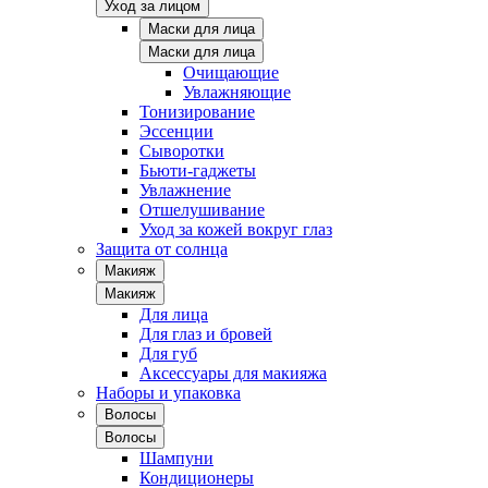
Уход за лицом
Маски для лица
Маски для лица
Очищающие
Увлажняющие
Тонизирование
Эссенции
Сыворотки
Бьюти-гаджеты
Увлажнение
Отшелушивание
Уход за кожей вокруг глаз
Защита от солнца
Макияж
Макияж
Для лица
Для глаз и бровей
Для губ
Аксессуары для макияжа
Наборы и упаковка
Волосы
Волосы
Шампуни
Кондиционеры