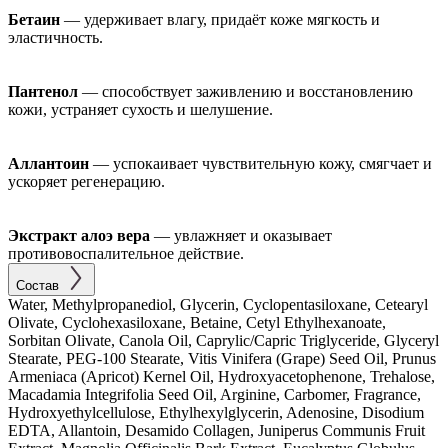
Бетаин
— удерживает влагу, придаёт коже мягкость и
эластичность.
Пантенол
— способствует заживлению и восстановлению
кожи, устраняет сухость и шелушение.
Аллантоин
— успокаивает чувствительную кожу, смягчает и
ускоряет регенерацию.
Экстракт алоэ вера
— увлажняет и оказывает
противовоспалительное действие.
Состав
Water, Methylpropanediol, Glycerin, Cyclopentasiloxane, Cetearyl
Olivate, Cyclohexasiloxane, Betaine, Cetyl Ethylhexanoate,
Sorbitan Olivate, Canola Oil, Caprylic/Capric Triglyceride, Glyceryl
Stearate, PEG-100 Stearate, Vitis Vinifera (Grape) Seed Oil, Prunus
Armeniaca (Apricot) Kernel Oil, Hydroxyacetophenone, Trehalose,
Macadamia Integrifolia Seed Oil, Arginine, Carbomer, Fragrance,
Hydroxyethylcellulose, Ethylhexylglycerin, Adenosine, Disodium
EDTA, Allantoin, Desamido Collagen, Juniperus Communis Fruit