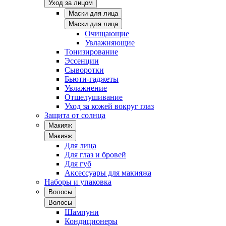
Уход за лицом
Маски для лица
Маски для лица
Очищающие
Увлажняющие
Тонизирование
Эссенции
Сыворотки
Бьюти-гаджеты
Увлажнение
Отшелушивание
Уход за кожей вокруг глаз
Защита от солнца
Макияж
Макияж
Для лица
Для глаз и бровей
Для губ
Аксессуары для макияжа
Наборы и упаковка
Волосы
Волосы
Шампуни
Кондиционеры