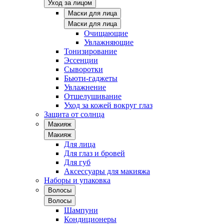
Уход за лицом
Маски для лица
Маски для лица
Очищающие
Увлажняющие
Тонизирование
Эссенции
Сыворотки
Бьюти-гаджеты
Увлажнение
Отшелушивание
Уход за кожей вокруг глаз
Защита от солнца
Макияж
Макияж
Для лица
Для глаз и бровей
Для губ
Аксессуары для макияжа
Наборы и упаковка
Волосы
Волосы
Шампуни
Кондиционеры