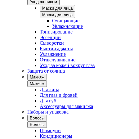
Уход за лицом
Маски для лица
Маски для лица
Очищающие
Увлажняющие
Тонизирование
Эссенции
Сыворотки
Бьюти-гаджеты
Увлажнение
Отшелушивание
Уход за кожей вокруг глаз
Защита от солнца
Макияж
Макияж
Для лица
Для глаз и бровей
Для губ
Аксессуары для макияжа
Наборы и упаковка
Волосы
Волосы
Шампуни
Кондиционеры