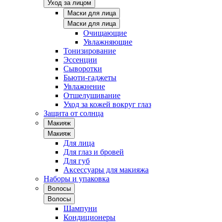
Уход за лицом
Маски для лица
Маски для лица
Очищающие
Увлажняющие
Тонизирование
Эссенции
Сыворотки
Бьюти-гаджеты
Увлажнение
Отшелушивание
Уход за кожей вокруг глаз
Защита от солнца
Макияж
Макияж
Для лица
Для глаз и бровей
Для губ
Аксессуары для макияжа
Наборы и упаковка
Волосы
Волосы
Шампуни
Кондиционеры