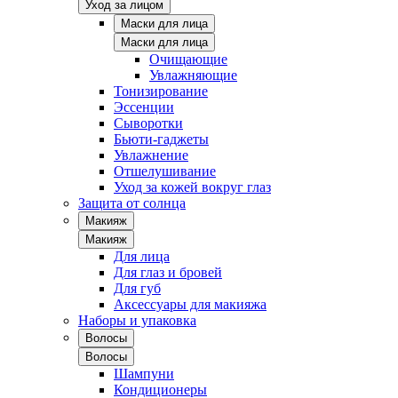
Уход за лицом
Маски для лица
Маски для лица
Очищающие
Увлажняющие
Тонизирование
Эссенции
Сыворотки
Бьюти-гаджеты
Увлажнение
Отшелушивание
Уход за кожей вокруг глаз
Защита от солнца
Макияж
Макияж
Для лица
Для глаз и бровей
Для губ
Аксессуары для макияжа
Наборы и упаковка
Волосы
Волосы
Шампуни
Кондиционеры