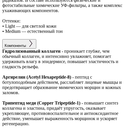
радикалов. В составе используются физические и
фотостабильные химические УФ-фильтры, а также комплекс
ухаживающих компонентов.
Оттенки:
• Light — для светлой кожи
• Medium — естественный тон
Компоненты
Гидролизованный коллаген -
проникает глубже, чем
обычный коллаген, и интенсивно увлажняет, помогает
удерживать влагу в эпидермисе, повышает эластичность и
гладкость рельефа.
Аргирелин (Acetyl Hexapeptide-8) -
пептид с
ботулоподобным действием, расслабляет лицевые мышцы и
предотвращает образование мимических морщин и кожных
заломов.
Трипептид меди (Copper Tripeptide-1) -
повышает синтез
коллагена и эластина, придаёт упругость, оказывает
укрепляющее, противовоспалительное и антиоксидантное
действие, уменьшает выраженность морщинок и ускоряет
регенерацию.