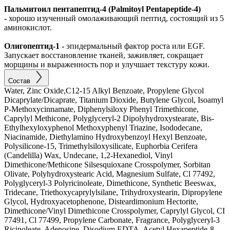
Пальмитоил пентапептид-4 (Palmitoyl Pentapeptide-4)
-
хорошо изученный омолаживающий пептид, состоящий из 5
аминокислот.
Олигопептид-1 -
эпидермальный фактор роста или EGF.
Запускает восстановление тканей, заживляет, сокращает
морщины и выраженность пор и улучшает текстуру кожи.
Состав
Water, Zinc Oxide,C12-15 Alkyl Benzoate, Propylene Glycol
Dicaprylate/Dicaprate, Titanium Dioxide, Butylene Glycol, Isoamyl
P-Methoxycinnamate, Diphenylsiloxy Phenyl Trimethicone,
Caprylyl Methicone, Polyglyceryl-2 Dipolyhydroxystearate, Bis-
Ethylhexyloxyphenol Methoxyphenyl Triazine, Isododecane,
Niacinamide, Diethylamino Hydroxybenzoyl Hexyl Benzoate,
Polysilicone-15, Trimethylsiloxysilicate, Euphorbia Cerifera
(Candelilla) Wax, Undecane, 1,2-Hexanediol, Vinyl
Dimethicone/Methicone Silsesquioxane Crosspolymer, Sorbitan
Olivate, Polyhydroxystearic Acid, Magnesium Sulfate, Cl 77492,
Polyglyceryl-3 Polyricinoleate, Dimethicone, Synthetic Beeswax,
Tridecane, Triethoxycaprylylsilane, Trihydroxystearin, Dipropylene
Glycol, Hydroxyacetophenone, Disteardimonium Hectorite,
Dimethicone/Vinyl Dimethicone Crosspolymer, Caprylyl Glycol, CI
77491, Cl 77499, Propylene Carbonate, Fragrance, Polyglyceryl-3
Ricinoleate, Adenosine, Disodium EDTA, Acetyl Hexapeptide-8,