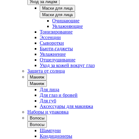
Уход за лицом
Маски для лица
Маски для лица
Очищающие
Увлажняющие
Тонизирование
Эссенции
Сыворотки
Бьюти-гаджеты
Увлажнение
Отшелушивание
Уход за кожей вокруг глаз
Защита от солнца
Макияж
Макияж
Для лица
Для глаз и бровей
Для губ
Аксессуары для макияжа
Наборы и упаковка
Волосы
Волосы
Шампуни
Кондиционеры