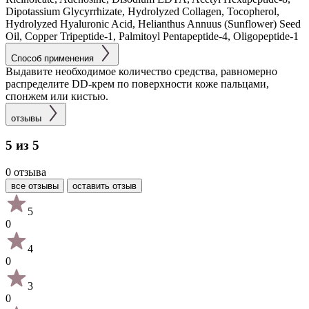
Dipotassium Glycyrrhizate, Hydrolyzed Collagen, Tocopherol,
Hydrolyzed Hyaluronic Acid, Helianthus Annuus (Sunflower) Seed
Oil, Copper Tripeptide-1, Palmitoyl Pentapeptide-4, Oligopeptide-1
Способ применения
Выдавите необходимое количество средства, равномерно
распределите DD-крем по поверхности коже пальцами,
спонжем или кистью.
отзывы
5 из 5
0 отзыва
все отзывы
оставить отзыв
5
0
4
0
3
0