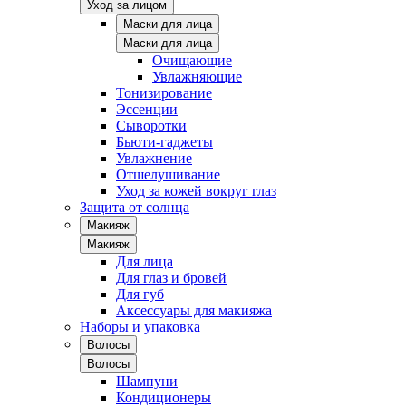
Уход за лицом
Маски для лица
Маски для лица
Очищающие
Увлажняющие
Тонизирование
Эссенции
Сыворотки
Бьюти-гаджеты
Увлажнение
Отшелушивание
Уход за кожей вокруг глаз
Защита от солнца
Макияж
Макияж
Для лица
Для глаз и бровей
Для губ
Аксессуары для макияжа
Наборы и упаковка
Волосы
Волосы
Шампуни
Кондиционеры