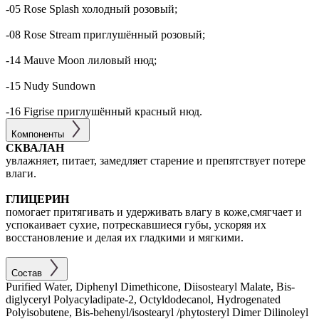
-05 Rose Splash холодный розовый;
-08 Rose Stream приглушённый розовый;
-14 Mauve Moon лиловый нюд;
-15 Nudy Sundown
-16 Figrise приглушённый красный нюд.
Компоненты
СКВАЛАН
увлажняет, питает, замедляет старение и препятствует потере
влаги.
ГЛИЦЕРИН
помогает притягивать и удерживать влагу в коже,смягчает и
успокаивает сухие, потрескавшиеся губы, ускоряя их
восстановление и делая их гладкими и мягкими.
Состав
Purified Water, Diphenyl Dimethicone, Diisostearyl Malate, Bis-
diglyceryl Polyacyladipate-2, Octyldodecanol, Hydrogenated
Polyisobutene, Bis-behenyl/isostearyl /phytosteryl Dimer Dilinoleyl