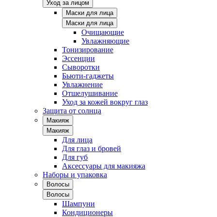
Уход за лицом
Маски для лица
Маски для лица
Очищающие
Увлажняющие
Тонизирование
Эссенции
Сыворотки
Бьюти-гаджеты
Увлажнение
Отшелушивание
Уход за кожей вокруг глаз
Защита от солнца
Макияж
Макияж
Для лица
Для глаз и бровей
Для губ
Аксессуары для макияжа
Наборы и упаковка
Волосы
Волосы
Шампуни
Кондиционеры