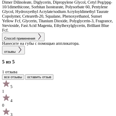
Dimer Dilinoleate, Diglycerin, Dipropylene Glycol, Cetyl Peg/ppg-
10/1dimethicone, Sorbitan Isostearate, Polysorbate 60, Pentylene
Glycol, Hydroxyethyl Acrylate/sodium Acryloyldimethyl Taurate
Copolymer, Ceteareth-20, Squalane, Phenoxyethanol, Sunset
Yellow Fcf, Glycerin, Titanium Dioxide, Polyglycerin-3, Fragrance,
Stevioside, Fast Acid Magenta, Ethylhexylglycerin, Brilliant Blue
Fcf.
Способ применения
Нанесите на губы с помощью аппликатора.
отзывы
5 из 5
1 отзыва
все отзывы
оставить отзыв
5
1
4
0
3