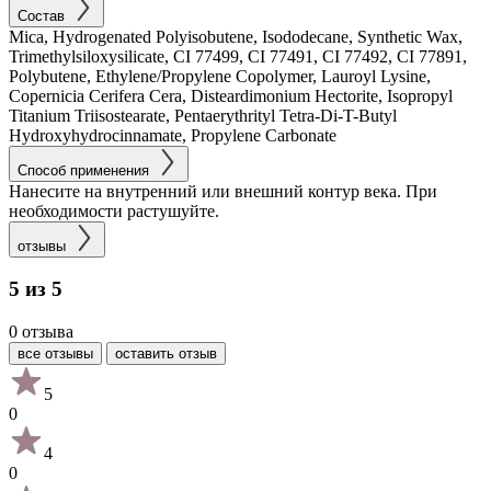
Состав
Mica, Hydrogenated Polyisobutene, Isododecane, Synthetic Wax,
Trimethylsiloxysilicate, CI 77499, CI 77491, CI 77492, CI 77891,
Polybutene, Ethylene/Propylene Copolymer, Lauroyl Lysine,
Copernicia Cerifera Cera, Disteardimonium Hectorite, Isopropyl
Titanium Triisostearate, Pentaerythrityl Tetra-Di-T-Butyl
Hydroxyhydrocinnamate, Propylene Carbonate
Способ применения
Нанесите на внутренний или внешний контур века. При
необходимости растушуйте.
отзывы
5 из 5
0 отзыва
все отзывы
оставить отзыв
5
0
4
0