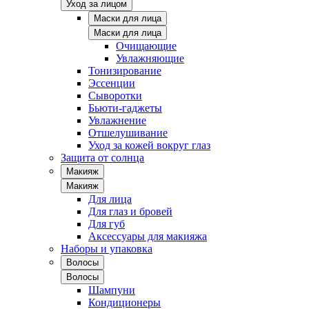
Уход за лицом
Маски для лица
Маски для лица
Очищающие
Увлажняющие
Тонизирование
Эссенции
Сыворотки
Бьюти-гаджеты
Увлажнение
Отшелушивание
Уход за кожей вокруг глаз
Защита от солнца
Макияж
Макияж
Для лица
Для глаз и бровей
Для губ
Аксессуары для макияжа
Наборы и упаковка
Волосы
Волосы
Шампуни
Кондиционеры