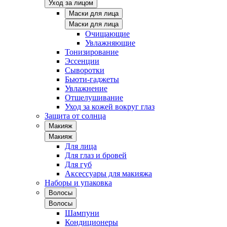
Уход за лицом
Маски для лица
Маски для лица
Очищающие
Увлажняющие
Тонизирование
Эссенции
Сыворотки
Бьюти-гаджеты
Увлажнение
Отшелушивание
Уход за кожей вокруг глаз
Защита от солнца
Макияж
Макияж
Для лица
Для глаз и бровей
Для губ
Аксессуары для макияжа
Наборы и упаковка
Волосы
Волосы
Шампуни
Кондиционеры